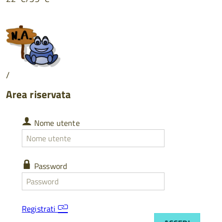
/
Area riservata
Nome
Nome utente
utente
Nome
utente
dimenticato
Password
Password
Password
dimenticata
Registrati