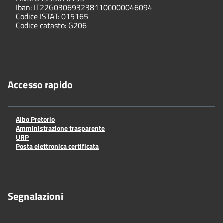
Iban: IT22G0306932381100000046094
Codice ISTAT: 015165
Codice catasto: G206
Accesso rapido
Albo Pretorio
Amministrazione trasparente
URP
Posta elettronica certificata
Segnalazioni