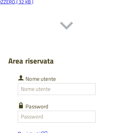
 OZZERO
( 32 KB )
Area riservata
Nome
Nome utente
utente
Nome
utente
dimenticato
Password
Password
Password
dimenticata