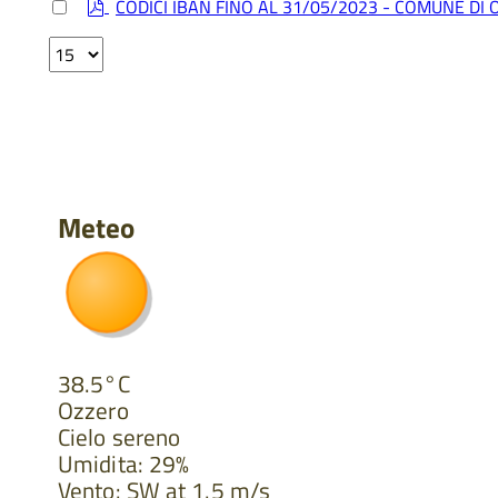
item
p
Select
c
CODICI IBAN FINO AL 31/05/2023 - COMUNE DI
an
d
u
item
Select
f
m
the
e
number
n
of
t
documents
o
per
page
Meteo
38.5°C
Ozzero
Cielo sereno
Umidita: 29%
Vento: SW at 1.5 m/s