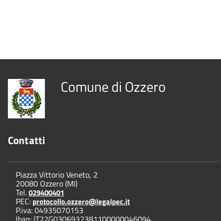
Comune di Ozzero
Contatti
Piazza Vittorio Veneto, 2
20080 Ozzero (MI)
Tel.
029400401
PEC:
protocollo.ozzero@legalpec.it
P.iva: 04935070153
Iban: IT22G0306932381100000046094