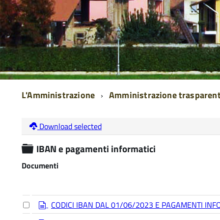
L'Amministrazione
Amministrazione trasparen
Download selected
Cartella
IBAN e pagamenti informatici
Documenti
d
Select
CODICI IBAN DAL 01/06/2023 E PAGAMENTI INF
an
o